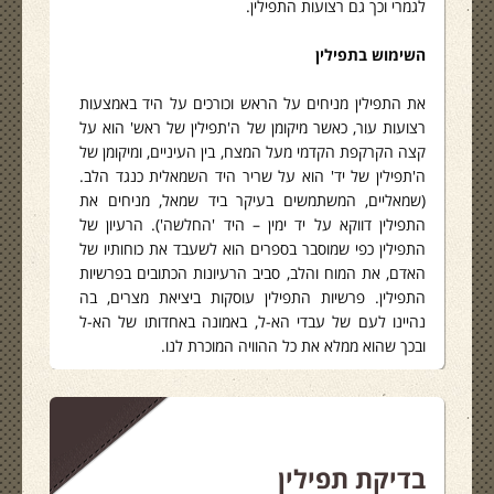
לגמרי וכך גם רצועות התפילין.
השימוש בתפילין
את התפילין מניחים על הראש וכורכים על היד באמצעות
רצועות עור, כאשר מיקומן של ה'תפילין של ראש' הוא על
קצה הקרקפת הקדמי מעל המצח, בין העיניים, ומיקומן של
ה'תפילין של יד' הוא על שריר היד השמאלית כנגד הלב.
(שמאליים, המשתמשים בעיקר ביד שמאל, מניחים את
התפילין דווקא על יד ימין – היד 'החלשה'). הרעיון של
התפילין כפי שמוסבר בספרים הוא לשעבד את כוחותיו של
האדם, את המוח והלב, סביב הרעיונות הכתובים בפרשיות
התפילין. פרשיות התפילין עוסקות ביציאת מצרים, בה
נהיינו לעם של עבדי הא-ל, באמונה באחדותו של הא-ל
ובכך שהוא ממלא את כל ההוויה המוכרת לנו.
בדיקת תפילין