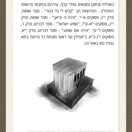
באכילה ובתוכן נמצאים גווילי קלף, עליהם נכתבות פרשיות
התפילין . הפרשיות הן: "קדש לי כל בכור" - ספר שמות,
פרק י"ג, פסוקים א'-י'. "והיה כי יביאך" - ספר שמות, פרק
י"ג, פסוקים י"א-ט"ז. "שמע ישראל" - ספר דברים, פרק ו',
פסוקים ד'-ט'. "והיה אם שמוע" - ספר דברים, פרק י"א,
פסוקים י"ג-כ"א. ב'תפילין של ראש' מונחת כל פרשה בתא
נפרד כמו באיור זה:
איור המדגים תפילין של ראש, בה כל פרשיה בתא נפרד