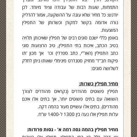
התמחות, שעות רבות של עבודה וציוד מיוחד. לכן
יודגש: כל מחיר שלא עונה על ההשקעה, אמור להדליק
נורה אדומה בקשר למקורן וכשרותן של התפילין
המוצעות.
באופן כללי ישנם סוגים רבים של תפילין שאיכותן תלויה
בטיב הכתב, איכות בתי התפילין, טיב הרצועות סוגי
כתב התפילין (האר"י, כתב ספרדי) וכו' אך מכון 'תו
פיקוח חב"ד' מחזיק סטנדרט מינימלי שאותו ניתן לחלק
לשלושה סוגים:
מחיר תפילין כשרות:
תפילין פשוטים מהודרים (נקראים מהודרים לצורך
השוואה עם בתים פשוטים יותר, אך בתים אלו אינם
מהודרים). בתים אלו עשויים מעור בהמה דקה.
עלות תפילין אלו נעה בין 1300 ל-1400 ש"ח.
מחיר תפילין בהמה גסה רמה א' - גסות פרודות: