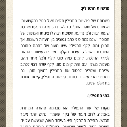
פרשיות התפילין:
כשרותם של פרשיות התפילין תלויה מעל הכול במקצועיותו
ואמינותו של סופר הסת"ם. מלאכת הכתיבה מייגעת ואורכת
שעות רבות ולכן נודעת חשיבות רבה לרצינותו ואמינותו של
הסופר. ישנם כמה סוגי כתב נפוצים בין העדות השונות, אך
התוכן זהה. קלף התפילין עשוי מעור של בהמה טהורה
המותרת באכילה. עיבוד הקלף חייב להיעשות בהתאם
לכללי ההלכה. קיימים כמה סוגי קלף ולכל אחד מהם
מעלות משלו. עם זאת קיימים סוגי קלף שלא רצוי לכתוב
עליהם ועלולים לפסול את התפילין במשך הזמן. גם
במרכיבי הדיו על-ידו נכתבות פרשות התפילין, קיימת מסורת
בת אלפי שנים.
בתי התפילין:
מקורו של עור התפילין הוא מבהמה טהורה המותרת
באכילה, לרוב מעור של בקר שעמיד וגמיש יותר מעור
הכבש. תחילת התהליך היא בעיבוד העור, שנעשה על ידי
השריה בסיד, למשך שבועיים, במהלכם מוסרות מהעור