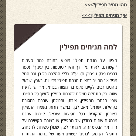
מהו מחיר תפילין?>>>
איך מניחים תפילין?>>>
למה מניחים תפילין
הציווי על הנחת תפילין מופיע בתורה כמה פעמים
"וקשרתם לאות על ידך והיו לטוטפות בין עיניך" (ספר
דברים פרק ו פסוק ח). ע"פ כללי ההלכה כל בן זכר החל
מגיל 13 מחוייב במצוות הנחת תפילין מדי יום. בארץ ישראל
נוהגים רבים לקיים טקס בר מצווה בכותל, אך יש לדעת
שזוהי רק התחלה סמלית להנחת תפילין למשך כל החיים.
אופן הנחת התפילין, צורתן ותכולתן עוברת במסורת
בקהילות ישראל מאב לבן. במשך דורות נשמרו התפילין
בצורתן המקורית בכל תפוצות ישראל. קיימים אמנם
מנהגים שונים בגודלן של התפילין או בצורת הקשירה על
היד, אך הבסיס זהה. ולמותר לציין שכולן כשירות להנחה.
התפילין הן מעין 'בתים' עשויים מעור של בהמה המותרת