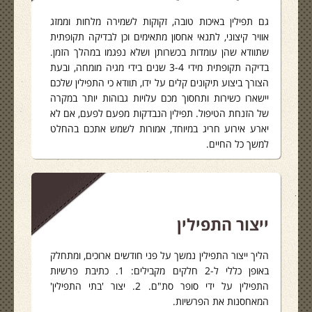
גם תפילין באיכות טובה, זקוקות לשמירה מלחות וממזג
אוויר קיצוני, לתנאי אחסון מתאימים וכן לבדיקה תקופתית
שתוודא שהן עומדות בכשרותן ושלא נפגמו במהלך הזמן.
בדיקה תקופתית מידי 3-4 שנים בידי מגיה מומחה, ובעת
הצורך ביצוע תיקונים קלים על ידו, תוודא כי התפילין שלכם
יישארו כשירות ותחסוך מכם עלויות גבוהות יותר במקרה
של הזנחת הטיפול. תפילין הנבדקות מפעם לפעם, אם לא
יארע אירוע חריג במיוחד, אמורות לשמש אתכם בהחלט
למשך כל החיים.
ייצור התפילין
הליך ייצור התפילין נמשך על פני חודשים ארוכים, ומתחלק
באופן כללי ל-2 חלקים מקבילים: 1. כתיבת פרשיות
התפילין על ידי סופר סת"ם. 2. יצור 'בתי התפילין'
המאחסנות את הפרשיות.