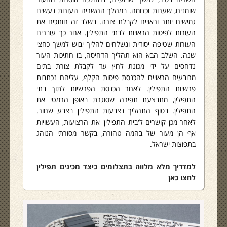
שומנים, שערות וכדומה. במהלך ההשריה העורות נעשים
גמישים יותר וראויים לקבלת צורה. בשלב זה חותכים את
העורות לפיסות הראויות לבתי התפילין. אחר כך עוברים
העורות שטיפה יסודית ונשלחים להליך יבוש למשך כחצי
שנה. השלב הבא הוא תהליך הדחיסה, בו חתיכות העור
נדחסים על ידי מכונת לחץ עד לקבלת צורת בתים
מרובעים הראויים להכנסת פיסות הקלף, עליהם נכתבות
פרשיות התפילין. לאחר הכנסת הפרשיות לתוך בתי
התפילין, מתבצעת תפירה שסוגרת באופן הרמטי את
התפילין. בסוף התהליך נצבעות התפילין בצבע שחור.
לאחר מכן קושרים ל'בית התפילין' את הרצועות, העשויות
אף הן מעור של בהמה טהורה, בקשר מסורתי הנוהג
בתפוצות ישראל.
למדריך מלא מלווה בתצלומים כיצד מכינים תפילין
לחצו כאן