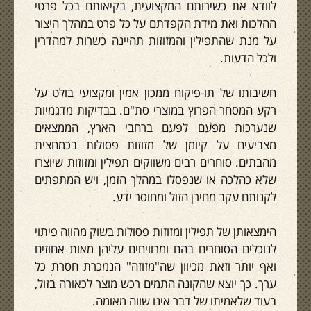
לוודא את כשירותם המקצועית, בקיאותם בכל פרטי
ההלכות ואת מידת הקפדתם על כל פרט במהלך היצור
על מנת שהתפילין והמזוזות תהיינה כשרות למהדרין
ולכל הדעות.
חשיבותו של תו-פיקוח ממכון אמין ומקצועי בולט על
רקע המסחר הפרוץ במוצרי סת"ם. בבדיקות מדגמיות
שנערכות מפעם לפעם ברחבי הארץ, הממצאים
מצביעים על קיומן של מזוזות פסולות בכמחצית
מהבתים. סוחרים רבים משווקים תפילין ומזוזות שיוצרו
שלא כהלכה או שנפסלו במהלך הזמן, ויש המתפתים
לקנותם עקב מחירן הזול ומחוסר ידע.
הימצאותן של תפילין ומזוזות פסולות בשוק מהווה פיתוי
לנוכלים הסוחרים בהם ומרוויחים עליהן מאות אחוזים
ואף יותר וזאת מכיוון שה"מזוזה" הנמכרת חסרת כל
ערך. כך יוצא שהקונה התמים רכש מוצר לכאורה בזול,
בעוד שלאמיתו של דבר אינו שווה מאומה.