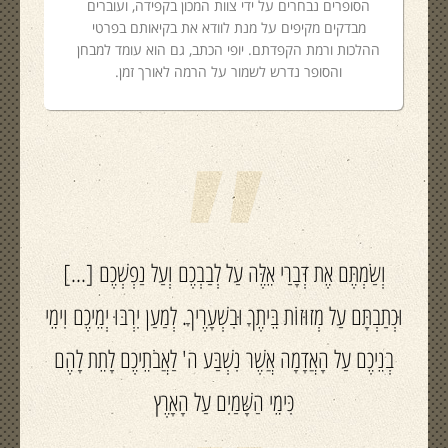
הסופרים נבחרים על ידי צוות המכון בקפידה, ועוברים
מבדקים מקיפים על מנת לוודא את בקיאותם בפרטי
ההלכות ורמת הקפדתם. יופי הכתב, גם הוא עומד למבחן
והסופר נדרש לשמור על הרמה לאורך זמן.
"
וְשַׂמְתֶּם אֶת דְּבָרַי אֵלֶּה עַל לְבַבְכֶם וְעַל נַפְשְׁכֶם [...]
וּכְתַבְתָּם עַל מְזוּזוֹת בֵּיתֶךָ וּבִשְׁעָרֶיךָ. לְמַעַן יִרְבּוּ יְמֵיכֶם וִימֵי
בְנֵיכֶם עַל הָאֲדָמָה אֲשֶׁר נִשְׁבַּע ה' לַאֲבֹתֵיכֶם לָתֵת לָהֶם
כִּימֵי הַשָּׁמַיִם עַל הָאָרֶץ