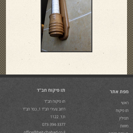
תו פיקוח חב"ד
מפת אתר
תו פיקוח חב"ד
ראשי
רחוב צעירי חב"ד 1, כפר חב"ד
תו פיקוח
ת.ד. 1122
תפילין
073-394-3377
מזוזות
office@beit-chabad.co.il