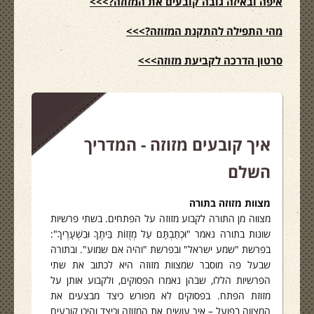
איפה ובאיזה גובה קובעים את המזוזה?>>>
מהי התפילה להתקנת המזוזה?>>>
סרטון הדרכה לקביעת מזוזה>>>
איך קובעים מזוזה - המדריך
השלם
מצוות מזוזה בתורה
מצווה מן התורה לקבוע מזוזה על הפתחים. בשתי פרשיות
שונות בתורה נאמר "וּכְתַבְתָּם עַל מְזֻזוֹת בֵּיתֶךָ וּבִשְׁעָרֶיךָ":
בפרשת "שמע ישראל" ובפרשת "והיה אם שמוע". ובתורה
שבעל פה מוסבר שמצוות מזוזה היא לכתוב את שתי
הפרשיות הללו, שבהן נאמרו הפסוקים, ולקבוע אותן על
מזוזת הפתח. בפסוקים לא מפורש כיצד מבצעים את
המצווה בפועל – איך עושים את המזוזה וכיצד והיכן קובעים