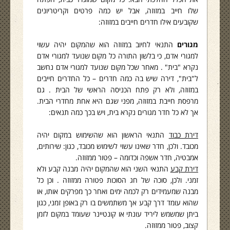
שלו חייב במזוזה, אבל יש כמה פרטים וקריטריונים
שקובעים אילו חדרים חייבים במזוזה:
מגורים
התנאי לחיוב במזוזה הוא שהמקום יהיה עשוי
למגורי אדם, כי בלשון התורה כל מקום שנועד למגורי אדם
נקרא "בית" . מאחר שכל מקום שנועד למגורי אדם נחשב
ל"בית", דירה שיש בה כמה חדרים – כל החדרים חייבים
במזוזה, ולא רק פתח הכניסה הראשי של הבית . גם
מרפסת חייבת במזוזה, מפני שגם היא אחת מחדרי הבית.
אך לא כל חדר מגורים נקרא בית, ויש בכך כמה תנאים:
דירת כבוד
התנאי הראשון הוא שהשימוש במקום יהיה
מכובד. ולכן, חדר שאינו עשוי לשימוש מכובד, כגון: שירותים,
אמבטיה, חדר אשפה וכדומה – פטור ממזוזה.
דירת קבע
התנאי השני הוא שהמקום יהיה מבנה קבע ולא
זמני. ולכן, סוכה של חג הסוכות פטורה ממזוזה . וכן כל
מבנה שמעמידים רק לכמה ימים ואחר כך מפרקים אותו, או
שהוא עומד דרך קבע אך משתמשים בו רק באופן זמני, כגון
ביתן שמשמש ליריד עונתי או קונטיינר שעומד במקום לזמן
קצוב, פטור ממזוזה.