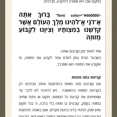
במקום שבו היא אמורה להיקבע, מברכים:
בָּרוּךְ אַתָּה
<font color="#660000"
אֲ־דֹנָי אֱ־לֹהֵינוּ מֶלֶךְ הָעוֹלָם אֲשֶׁר
קִדְּשָׁנוּ בְּמִצְוֹתָיו וְצִיוָנוּ לִקְבּוֹעַ
מְזוּזָה
ומיד לאחר מכן קובעים אותה.
כשבעל הבית נותן לאדם אחר לקבוע את המזוזה, מי
שקובע את המזוזה הוא שמברך.
קביעת כמה מזוזות
אם קובעים כמה מזוזות בהזדמנות אחת, מברכים רק
בקביעת המזוזה הראשונה . ויש להיזהר לא לדבר עד
שמסיימים את קביעת כל המזוזות. מקום או פתח שחייב
במזוזה בסָפֵק, קובעים בו מזוזה בלי ברכה, כי בכל מקום
שיש ספק הלכתי בדיני ברכות מקלים. ואם באותה הזדמנות
קובעים מזוזה גם בפתח שמחויב במזוזה באופן ודאי, קובעים