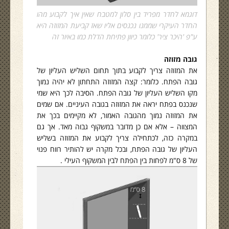
דוגמא לחדר מפריד בין סלון למטבח שאין איך לקבוע מהו
החדר העיקרי שממנו נכנסים אליו שאז קביעת המזוזה היא
ע"פ 'היכר ציר' כלומר כיוון פתיחת הדלת כמו באיור זה
גובה מזוזה
את המזוזה צריך לקבוע בתוך תחום השליש העליון של
גובה הפתח. כלומר: קצה המזוזה התחתון לא יהיה נמוך
מקו השליש העליון של גובה הפתח. הסיבה לכך היא שמי
שנכנס בפתח יראה את המזוזה בגובה העיניים. אם שמים
את המזוזה נמוך מהגובה האמור, לא מקיימים בכך את
המצווה – אלא אם כן מדובר במשקוף גבוה מאד. אך גם
במקרה כזה, לכתחילה צריך לקבוע את המזוזה בשליש
העליון של גובה הפתח, ובכל מקרה יש להותיר רווח פנוי
של 8 ס"מ לפחות בין הפתח לבין המשקוף העילי .