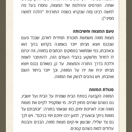
אותה. הפרטים וההלכות של המצווה, נמסרו בעל פה
למשה רבינו (מה שנקרא בשפה התורנית "הלכה למשה
מסיני").
טעם המצווה וחשיבותה
מצוות מזוזה משמשת תזכורת תמידית לאדם, שבכל פעם
שנכנס ויוצא מביתו ייזכר באמונה בקדוש ברוך הוא
ובאהבתו, כפי שמתואר בפסוקים הכתובים במזוזה, וזה יגרום
לו לחדול מלשקוע בהבלי העולם הזה, להתחבר לאמת
וללכת בדרך התורה והמצוות. על כן, כשאדם נכנס ויוצא
מביתו יניח את ידו על המזוזה, וכך ייזכר ביחוד השם
ואהבתו. ויש נוהגים לנשק את המזוזה.
סגולת המזוזה
המזוזה הקבועה בפתח הבית שומרת על הבית ועל יושביו,
גם כשהם שוהים מחוץ לבית. מי שמקפיד לקיים את מצוות
מזוזה זוכה לאריכות ימים, כמו שנאמר בתורה: "וכתבתם על
מזוזות ביתך ובשעריך, למען ירבו ימיכם וימי בניכם". ויש לכך
גם צד שלילי, שבעוון אי-קיום מצוות מזוזה, הבנים והבנות
עלולים למות כשהם קטנים.