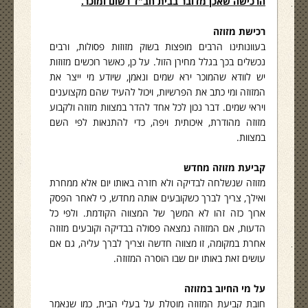
הרכישה שאכן מדובר בבית חב"ד רשום ומוכר.
רכישת מזוזה
בעוונותינו הרבים מופצות בשוק מזוזות פסולות, ורבים
נכשלים בכך בגלל מחירן הזול. על כן, כאשר רוכשים מזוזות
יש לוודא שהמוכר ירא שמים ונאמן, שיודע מי ייצר את
המזוזה ומי כתב את הפרשיות, ויכול להעיד שהם מקצוענים
ויראי שמים. דבר נכון לכל אחד להדר במצוות מזוזה ולקבוע
מזוזה מהודרת, איכותית ויפה, כדי להתנאות לפי השם
במצוות.
קביעת מזוזה מחדש
מזוזה שנשלחה לבדיקה ולא חזרה באותו יום אלא ממחרת
ואילך, צריך לברך כשקובעים אותה מחדש, כי לאחר הפסק
ארוך כזה זהו לא המשך של המצווה הקודמת. ולפי כל
הדעות, אם המזוזה נמצאה פסולה בבדיקה וקובעים מזוזה
אחרת במקומה, זו מצווה חדשה וצריך לברך עליה, גם אם
עושים זאת באותו יום שבו הוסרה המזוזה.
על מי החיוב במזוזה
חובת קביעת המזוזה מוטלת על בעלי הבית, כמו שנאמר