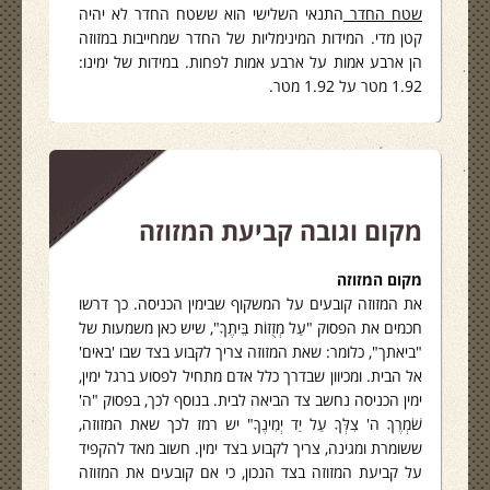
שטח החדר
התנאי השלישי הוא ששטח החדר לא יהיה
קטן מדי. המידות המינימליות של החדר שמחייבות במזוזה
הן ארבע אמות על ארבע אמות לפחות. במידות של ימינו:
1.92 מטר על 1.92 מטר.
מקום וגובה קביעת המזוזה
מקום המזוזה
את המזוזה קובעים על המשקוף שבימין הכניסה. כך דרשו
חכמים את הפסוק "עַל מְזֻזוֹת בֵּיתֶךָ", שיש כאן משמעות של
"ביאתך", כלומר: שאת המזוזה צריך לקבוע בצד שבו 'באים'
אל הבית. ומכיוון שבדרך כלל אדם מתחיל לפסוע ברגל ימין,
ימין הכניסה נחשב צד הביאה לבית. בנוסף לכך, בפסוק "ה'
שֹׁמְרֶךָ ה' צִלְּךָ עַל יַד יְמִינֶךָ" יש רמז לכך שאת המזוזה,
ששומרת ומגינה, צריך לקבוע בצד ימין. חשוב מאד להקפיד
על קביעת המזוזה בצד הנכון, כי אם קובעים את המזוזה