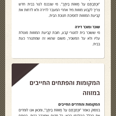
"וּכְתַבְתָּם עַל מְזוּזוֹת בֵּיתֶךָ". מי שנכנס לגור בבית חדש
צריך לקבוע מזוזות מיד אחרי המעבר לדירה ולא לדחות את
קביעת המזוזות למסיבת חנוכת הבית.
שוכר ומוכר דירה
מי ששוכר בית למגורי קבע, חובת קביעת המזוזות מוטלת
עליו ולא על המשכיר, משום שהוא זה שמתגורר כעת
בבית.
המקומות והפתחים החייבים
במזוזה
המקומות והחדרים החייבים
בפסוק נאמר "וּכְתַבְתָּם עַל מְזוּזוֹת בֵּיתֶךָ", ומכאן אנו לומדים
את הכלל ההלכתי הבא: כל מקום שמוגדר כבית, הפתח