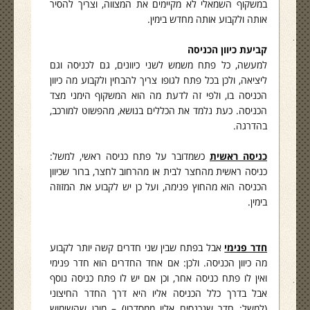
במשקוף השמאלי לא מקיימים את המצווה, וצריך להסיר
אותה ולקבוע אותה מחדש בימין.
קביעת כיוון הכניסה
למעשה, כל פתח משמש לשני כיוונים, גם לכניסה וגם
ליציאה, ולכן בכל פתח לגופו צריך להבחין ולקבוע מה כיוון
הכניסה בו, ולפי זה לדעת מה הוא המשקוף הימני מצד
הכניסה. כעת נלמד את הכללים בנושא, מהפשוט למורכב,
בהדרגה.
כניסה ראשית
כשמדובר על פתח כניסה ראשי, למשל:
כניסה ראשית מהחצר לבית או מהרחוב לחצר, ברור שכיוון
הכניסה הוא מהחוץ פנימה, ועל כן יש לקבוע את המזוזה
בימין.
חדר פנימי
אבל בפתח שבין שני חדרים קשה יותר לקבוע
מה כיוון הכניסה. ולכן: אם אחד החדרים הוא חדר פנימי
ואין לו פתח כניסה אחר, וכן אם יש לו פתח כניסה נוסף
אבל בדרך כלל הכניסה אליו היא דרך החדר החיצוני
(למשל: חדר שנכנסים אליו ממסדרון) – מובן שהשימוש