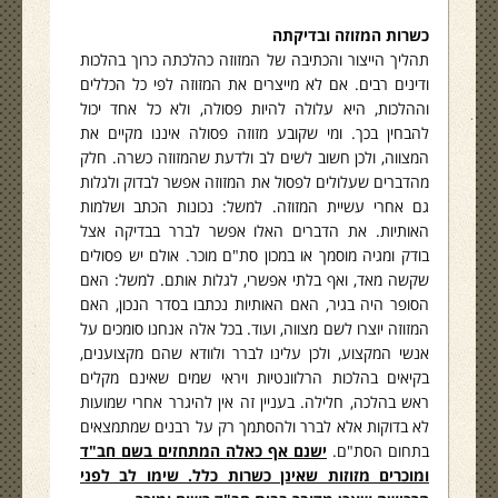
כשרות המזוזה ובדיקתה
תהליך הייצור והכתיבה של המזוזה כהלכתה כרוך בהלכות
ודינים רבים. אם לא מייצרים את המזוזה לפי כל הכללים
וההלכות, היא עלולה להיות פסולה, ולא כל אחד יכול
להבחין בכך. ומי שקובע מזוזה פסולה איננו מקיים את
המצווה, ולכן חשוב לשים לב ולדעת שהמזוזה כשרה. חלק
מהדברים שעלולים לפסול את המזוזה אפשר לבדוק ולגלות
גם אחרי עשיית המזוזה. למשל: נכונות הכתב ושלמות
האותיות. את הדברים האלו אפשר לברר בבדיקה אצל
בודק ומגיה מוסמך או במכון סת"ם מוכר. אולם יש פסולים
שקשה מאד, ואף בלתי אפשרי, לגלות אותם. למשל: האם
הסופר היה בגיר, האם האותיות נכתבו בסדר הנכון, האם
המזוזה יוצרו לשם מצווה, ועוד. בכל אלה אנחנו סומכים על
אנשי המקצוע, ולכן עלינו לברר ולוודא שהם מקצוענים,
בקיאים בהלכות הרלוונטיות ויראי שמים שאינם מקלים
ראש בהלכה, חלילה. בעניין זה אין להיגרר אחרי שמועות
לא בדוקות אלא לברר ולהסתמך רק על רבנים שמתמצאים
בתחום הסת"ם.
ישנם אף כאלה המתחזים בשם חב"ד
ומוכרים מזוזות שאינן כשרות כלל. שימו לב לפני