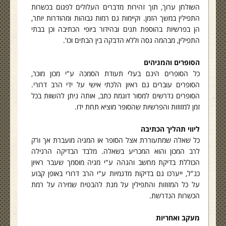
השולחן ערוך, תוך זהירות מדברים העלולים לפגום בכשרות
התפילין במשך הזמן. וקיימות גם רמות גבוהות ומהודרות יותר,
הן בפרשיות בהוספת תגים ובהידור ביופי הכתיבה וכן בבתי
התפילין, מבהמה גסה וללא הדבקה בין הבתים וכו'.
הסופרים והמגיהים
כל הסופרים הינם בעלי תעודת הסמכה ע"י מכון מוכר,
הסופרים עוברים גם ראיון הלכתי אישי על ידי הרב דרורי.
הסופרים נדרשים למסור דוגמת כתב, אותה ניתן להשוות בכל
זמן למזוזות והפרשיות שהסופר מוציא תחת ידו.
ליווי תהליך הכתיבה
כל שאלה שמתעוררת אצל הסופר או המגיה מועברת אך ורק
לרב המכון והוא המכריע בשאלה. מלבד הבדיקה הרגילה
הכוללת בדיקת מחשב והגהה ע"י מגיה מוסמך שעבר ראיון
כנ"ל, ייערכו גם בדיקות מדגמיות ע"י הרב דרורי באופן קבוע
על כל המזוזות והתפילין על מנת להבטיח שמירה על רמת
הכשרות הנדרשת.
מעקב ואחריות