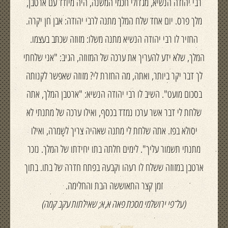
רבי יהודה הנשיא, מגדולי חכמי המשנה, היה מיודד עם ארטבן,
מלך פרס. יום אחד שלח המלך מתנה לרבי יהודה: אבן חן יקרה.
החזיר לו רבי יהודה הנשיא מתנה משלו: מזוזה שכתב בעצמו.
המלך, שלא ידע להעריך את ערכה של המזוזה, הגיב: "אני שלחתי
לך דבר יקר ביותר, ואתה, מה החזרת לי? מזוזה שאפשר לקנותה
בסכום מועט". השיב לו רבי יהודה הנשיא: "ארטבן המלך, אתה
שלחת לי דבר אשר ערכו נמדד בכסף, ואילו ערכה של מתנתי לא
יסולא בפז. אתה שלחת לי מתנה שאהיה צריך לשָמרה, ואילו
מתנתי תשמור עליך". לימים חלתה בתו יחידתו של המלך. נזכר
ארטבן במזוזה ששלח לו רעהו וקבעהּ בפתח חדרה של בתו. בתוך
זמן קצר התאוששה הבת והחלימה.
(על־פי ירושלמי מסכת פאה א,א; שאילתות עקב קמה)