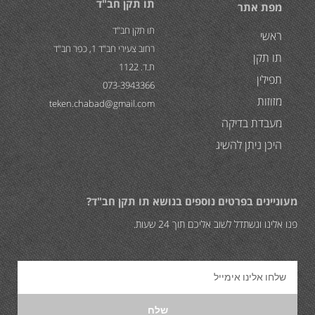
תו תקן חב"ד
מפת אתר
תו תקן חב"ד
ראשי
רחוב צעירי חב"ד 1, כפר חב"ד
תו תקן
ת.ד. 1122
תפילין
073-3943366
מזוזות
teken.chabad@gmail.com
מעבדת בדיקה
היכן ניתן להשיג
מעוניינים בפרטים נוספים בנושא תו תקן חב"ד?
פנו אלינו ונשתדל לשוב אליכם תוך 24 שעות.
שלח